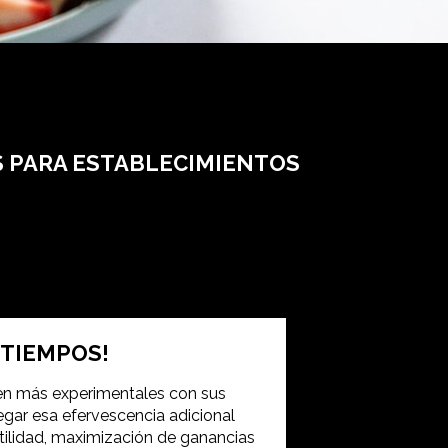
S PARA ESTABLECIMIENTOS
 TIEMPOS!
en más experimentales con sus
gar esa efervescencia adicional
atilidad, maximización de ganancias