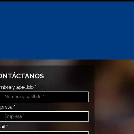
ONTÁCTANOS
bre y apellido *
presa *
il *