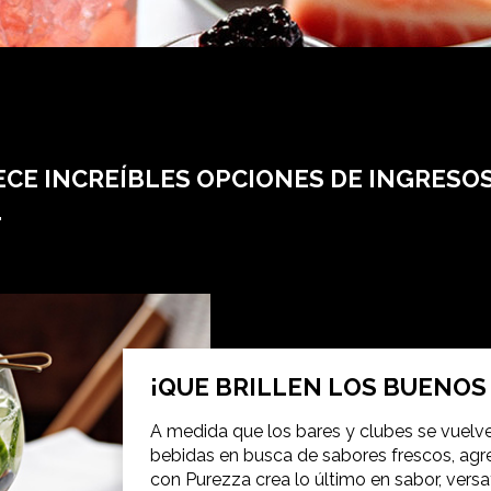
ECE INCREÍBLES OPCIONES DE INGRESO
.
¡QUE BRILLEN LOS BUENOS
A medida que los bares y clubes se vuelv
bebidas en busca de sabores frescos, agre
con Purezza crea lo último en sabor, vers